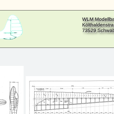
WLM Modellb
Költhaldenstr
73529 Schwä