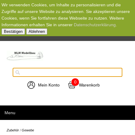
Wir verwenden Cookies, um Inhalte zu personalisieren und die
Zugriffe auf unsere Website zu analysieren. Sie akzeptieren unsere
Cookies, wenn Sie fortfahren diese Webseite zu nutzen. Weitere
Informationen erhalten Sie in unserer
Datenschutzerklärung
.
Bestätigen
Ablehnen
0
Mein Konto
Warenkorb
Menu
Zubehör
/
Gewebe