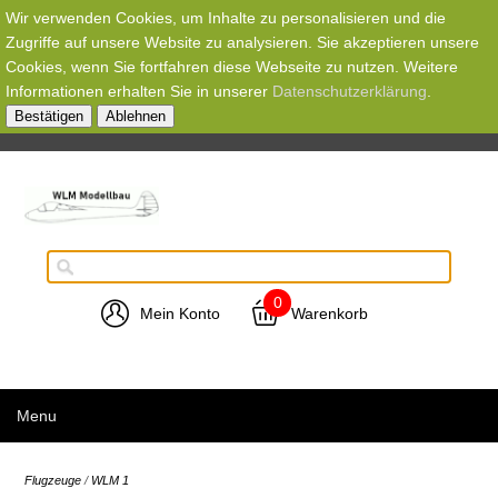
Wir verwenden Cookies, um Inhalte zu personalisieren und die
Zugriffe auf unsere Website zu analysieren. Sie akzeptieren unsere
Cookies, wenn Sie fortfahren diese Webseite zu nutzen. Weitere
Informationen erhalten Sie in unserer
Datenschutzerklärung
.
Bestätigen
Ablehnen
0
Mein Konto
Warenkorb
Menu
Flugzeuge
/
WLM 1