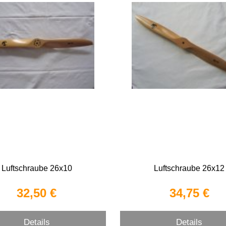
Luftschraube 26x10
Luftschraube 26x12
32,50 €
34,75 €
Details
Details