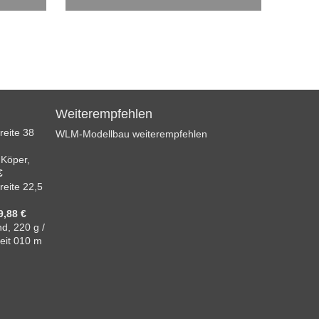
Weiterempfehlen
reite 38
WLM-Modellbau weiterempfehlen
 Köper,
€
reite 22,5
9,88 €
d, 220 g /
eit 010 m