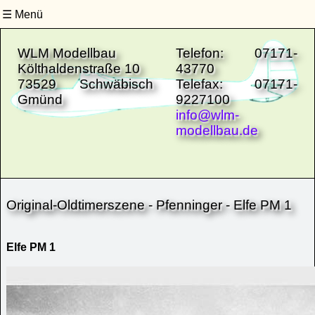
Menü
Site-Navigation
Untermenüs schließen
WLM Modellbau
Telefon: 07171-
Költhaldenstraße 10
43770
73529 Schwäbisch
Telefax: 07171-
Gmünd
9227100
info@wlm-
modellbau.de
Original-Oldtimerszene - Pfenninger - Elfe PM 1
Elfe PM 1