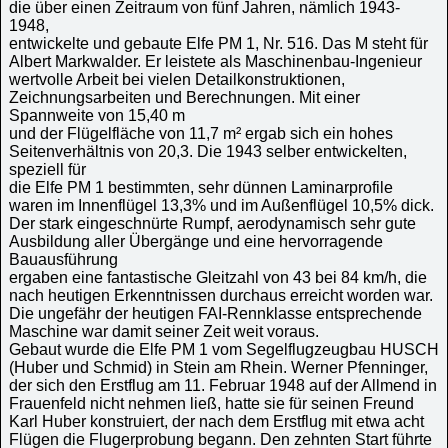
die über einen Zeitraum von fünf Jahren, nämlich 1943-
1948,
entwickelte und gebaute Elfe PM 1, Nr. 516. Das M steht für
Albert Markwalder. Er leistete als Maschinenbau-Ingenieur
wertvolle Arbeit bei vielen Detailkonstruktionen,
Zeichnungsarbeiten und Berechnungen. Mit einer
Spannweite von 15,40 m
und der Flügelfläche von 11,7 m² ergab sich ein hohes
Seitenverhältnis von 20,3. Die 1943 selber entwickelten,
speziell für
die Elfe PM 1 bestimmten, sehr dünnen Laminarprofile
waren im Innenflügel 13,3% und im Außenflügel 10,5% dick.
Der stark eingeschnürte Rumpf, aerodynamisch sehr gute
Ausbildung aller Übergänge und eine hervorragende
Bauausführung
ergaben eine fantastische Gleitzahl von 43 bei 84 km/h, die
nach heutigen Erkenntnissen durchaus erreicht worden war.
Die ungefähr der heutigen FAI-Rennklasse entsprechende
Maschine war damit seiner Zeit weit voraus.
Gebaut wurde die Elfe PM 1 vom Segelflugzeugbau HUSCH
(Huber und Schmid) in Stein am Rhein. Werner Pfenninger,
der sich den Erstflug am 11. Februar 1948 auf der Allmend in
Frauenfeld nicht nehmen ließ, hatte sie für seinen Freund
Karl Huber konstruiert, der nach dem Erstflug mit etwa acht
Flügen die Flugerprobung begann. Den zehnten Start führte