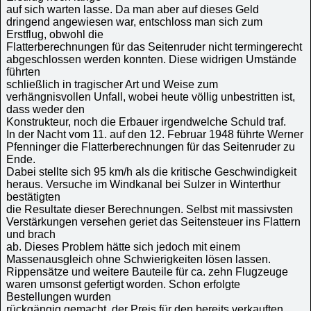
auf sich warten lasse. Da man aber auf dieses Geld
dringend angewiesen war, entschloss man sich zum
Erstflug, obwohl die
Flatterberechnungen für das Seitenruder nicht termingerecht
abgeschlossen werden konnten. Diese widrigen Umstände
führten
schließlich in tragischer Art und Weise zum
verhängnisvollen Unfall, wobei heute völlig unbestritten ist,
dass weder den
Konstrukteur, noch die Erbauer irgendwelche Schuld traf.
In der Nacht vom 11. auf den 12. Februar 1948 führte Werner
Pfenninger die Flatterberechnungen für das Seitenruder zu
Ende.
Dabei stellte sich 95 km/h als die kritische Geschwindigkeit
heraus. Versuche im Windkanal bei Sulzer in Winterthur
bestätigten
die Resultate dieser Berechnungen. Selbst mit massivsten
Verstärkungen versehen geriet das Seitensteuer ins Flattern
und brach
ab. Dieses Problem hätte sich jedoch mit einem
Massenausgleich ohne Schwierigkeiten lösen lassen.
Rippensätze und weitere Bauteile für ca. zehn Flugzeuge
waren umsonst gefertigt worden. Schon erfolgte
Bestellungen wurden
rückgängig gemacht, der Preis für den bereits verkauften