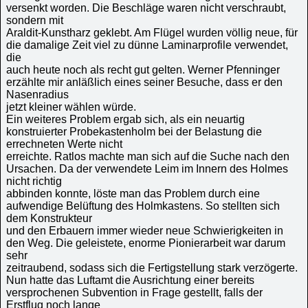
versenkt worden. Die Beschläge waren nicht verschraubt,
sondern mit
Araldit-Kunstharz geklebt. Am Flügel wurden völlig neue, für
die damalige Zeit viel zu dünne Laminarprofile verwendet,
die
auch heute noch als recht gut gelten. Werner Pfenninger
erzählte mir anläßlich eines seiner Besuche, dass er den
Nasenradius
jetzt kleiner wählen würde.
Ein weiteres Problem ergab sich, als ein neuartig
konstruierter Probekastenholm bei der Belastung die
errechneten Werte nicht
erreichte. Ratlos machte man sich auf die Suche nach den
Ursachen. Da der verwendete Leim im Innern des Holmes
nicht richtig
abbinden konnte, löste man das Problem durch eine
aufwendige Belüftung des Holmkastens. So stellten sich
dem Konstrukteur
und den Erbauern immer wieder neue Schwierigkeiten in
den Weg. Die geleistete, enorme Pionierarbeit war darum
sehr
zeitraubend, sodass sich die Fertigstellung stark verzögerte.
Nun hatte das Luftamt die Ausrichtung einer bereits
versprochenen Subvention in Frage gestellt, falls der
Erstflug noch lange