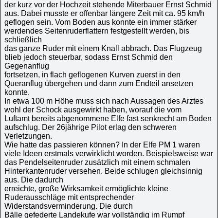
der kurz vor der Hochzeit stehende Miterbauer Ernst Schmid
aus. Dabei musste er offenbar längere Zeit mit ca. 95 km/h
geflogen sein. Vom Boden aus konnte ein immer stärker
werdendes Seitenruderflattern festgestellt werden, bis
schließlich
das ganze Ruder mit einem Knall abbrach. Das Flugzeug
blieb jedoch steuerbar, sodass Ernst Schmid den
Gegenanflug
fortsetzen, in flach geflogenen Kurven zuerst in den
Queranflug übergehen und dann zum Endteil ansetzen
konnte.
In etwa 100 m Höhe muss sich nach Aussagen des Arztes
wohl der Schock ausgewirkt haben, worauf die vom
Luftamt bereits abgenommene Elfe fast senkrecht am Boden
aufschlug. Der 26jährige Pilot erlag den schweren
Verletzungen.
Wie hatte das passieren können? In der Elfe PM 1 waren
viele Ideen erstmals ver­wirklicht worden. Beispielsweise war
das Pendelseitenruder zusätzlich mit einem schmalen
Hinterkantenruder versehen. Beide schlugen gleichsinnig
aus. Die dadurch
erreichte, große Wirksamkeit ermöglichte kleine
Ruderausschläge mit entsprechender
Widerstandsverminderung. Die durch
Bälle gefederte Landekufe war vollständig im Rumpf