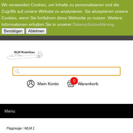
Wir verwenden Cookies, um Inhalte zu personalisieren und die
Zugriffe auf unsere Website zu analysieren. Sie akzeptieren unsere
Cookies, wenn Sie fortfahren diese Webseite zu nutzen. Weitere
Informationen erhalten Sie in unserer
Datenschutzerklärung
.
Bestätigen
Ablehnen
0
Mein Konto
Warenkorb
Menu
Flugzeuge
/
WLM 1