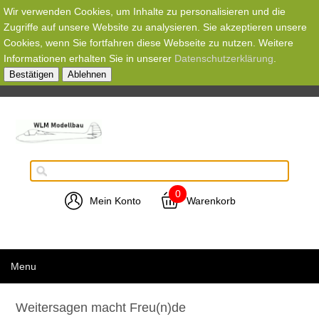
Wir verwenden Cookies, um Inhalte zu personalisieren und die
Zugriffe auf unsere Website zu analysieren. Sie akzeptieren unsere
Cookies, wenn Sie fortfahren diese Webseite zu nutzen. Weitere
Informationen erhalten Sie in unserer
Datenschutzerklärung
.
Bestätigen
Ablehnen
0
Mein Konto
Warenkorb
Menu
Weitersagen macht Freu(n)de