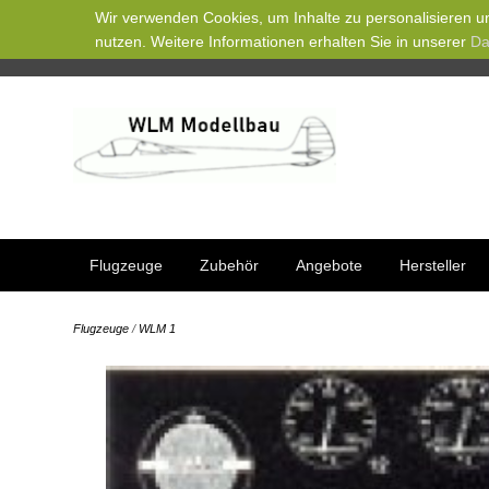
Wir verwenden Cookies, um Inhalte zu personalisieren un
nutzen. Weitere Informationen erhalten Sie in unserer
Da
Flugzeuge
Zubehör
Angebote
Hersteller
Flugzeuge
/
WLM 1