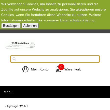
Wir verwenden Cookies, um Inhalte zu personalisieren und die
Zugriffe auf unsere Website zu analysieren. Sie akzeptieren unsere
Cookies, wenn Sie fortfahren diese Webseite zu nutzen. Weitere
Informationen erhalten Sie in unserer
Datenschutzerklärung
.
Bestätigen
Ablehnen
0
Mein Konto
Warenkorb
Menu
Flugzeuge
/
WLM 1