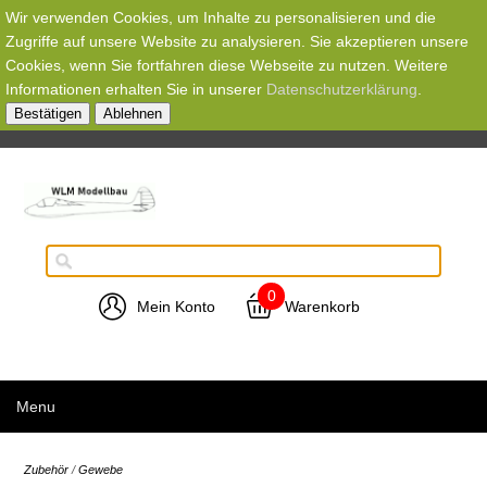
Wir verwenden Cookies, um Inhalte zu personalisieren und die
Zugriffe auf unsere Website zu analysieren. Sie akzeptieren unsere
Cookies, wenn Sie fortfahren diese Webseite zu nutzen. Weitere
Informationen erhalten Sie in unserer
Datenschutzerklärung
.
Bestätigen
Ablehnen
0
Mein Konto
Warenkorb
Menu
Zubehör
/
Gewebe