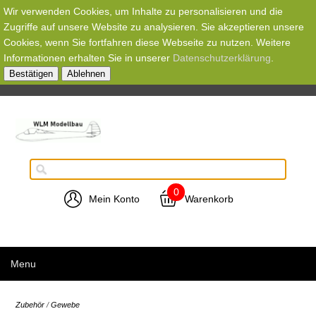
Wir verwenden Cookies, um Inhalte zu personalisieren und die
Zugriffe auf unsere Website zu analysieren. Sie akzeptieren unsere
Cookies, wenn Sie fortfahren diese Webseite zu nutzen. Weitere
Informationen erhalten Sie in unserer
Datenschutzerklärung
.
Bestätigen
Ablehnen
0
Mein Konto
Warenkorb
Menu
Zubehör
/
Gewebe