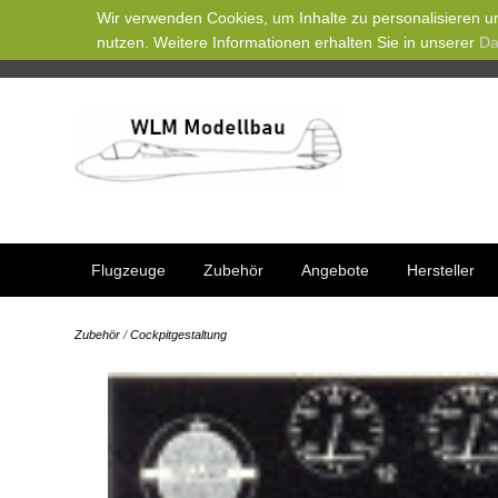
Wir verwenden Cookies, um Inhalte zu personalisieren un
nutzen. Weitere Informationen erhalten Sie in unserer
Da
Flugzeuge
Zubehör
Angebote
Hersteller
Zubehör
/
Cockpitgestaltung