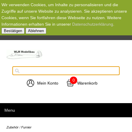
Wir verwenden Cookies, um Inhalte zu personalisieren und die
Zugriffe auf unsere Website zu analysieren. Sie akzeptieren unsere
Cookies, wenn Sie fortfahren diese Webseite zu nutzen. Weitere
Informationen erhalten Sie in unserer
Datenschutzerklärung
.
Bestätigen
Ablehnen
0
Mein Konto
Warenkorb
Menu
Zubehör
/
Furnier