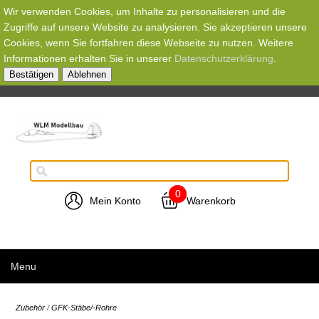
Wir verwenden Cookies, um Inhalte zu personalisieren und die
Zugriffe auf unsere Website zu analysieren. Sie akzeptieren unsere
Cookies, wenn Sie fortfahren diese Webseite zu nutzen. Weitere
Informationen erhalten Sie in unserer
Datenschutzerklärung
.
Bestätigen
Ablehnen
0
Mein Konto
Warenkorb
Menu
Zubehör
/
GFK-Stäbe/-Rohre