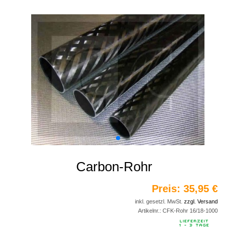
Carbon-Rohr
Preis:
35,95 €
inkl. gesetzl. MwSt.
zzgl. Versand
Artikelnr.:
CFK-Rohr 16/18-1000