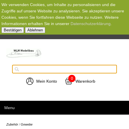
Wir verwenden Cookies, um Inhalte zu personalisieren und die
Zugriffe auf unsere Website zu analysieren. Sie akzeptieren unsere
Cookies, wenn Sie fortfahren diese Webseite zu nutzen. Weitere
Informationen erhalten Sie in unserer
Datenschutzerklärung
.
Bestätigen
Ablehnen
0
Mein Konto
Warenkorb
Menu
Zubehör
/
Gewebe